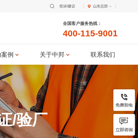
恭贺青岛XX油脂科技有限公司2026年
投诉/建议
山东总部
3月EcoVadis取得8...
全国客户服务热线：
恭贺张家港市XX纺织有限公司2026年
4
0
0
-
1
1
5
-
9
0
0
1
3月顺利通过GRS认证...
恭贺无锡XX纺织科技有限公司2026年
功案例
关于中邦
3月顺利通过BSCI验厂...
联系我们
恭贺XX生物化工科技（张家港）有限
公司2026年3月EcoVad...
恭贺五莲XX制衣有限公司2026年3月
顺利通过GRS认证...
恭贺江苏XX塑料科技有限公司2026年
证/验厂
2月顺利通过GRS认证...
恭贺江西XX科技有限责任公司2026年