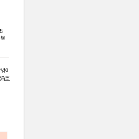
品和
S涵盖