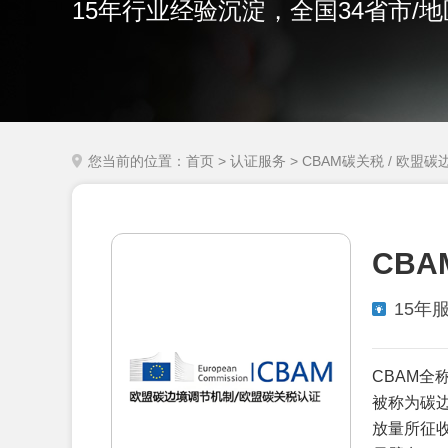
15年行业经验沉淀，全国34省市/
您当前的位置：
首页
>
认证服务
> CBAM碳关税 / 欧盟
CB
15年
CBAM全称为
被称为碳边
放量所征